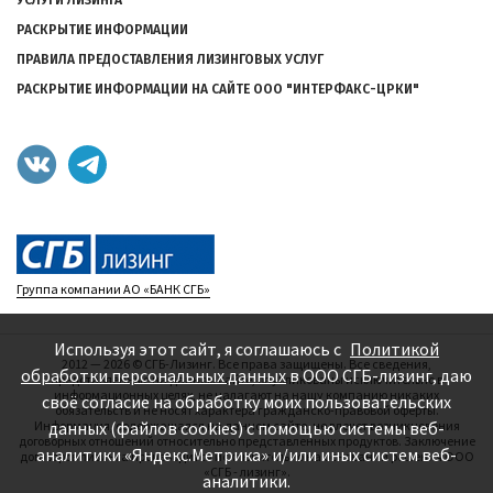
РАСКРЫТИЕ ИНФОРМАЦИИ
ПРАВИЛА ПРЕДОСТАВЛЕНИЯ ЛИЗИНГОВЫХ УСЛУГ
РАСКРЫТИЕ ИНФОРМАЦИИ НА САЙТЕ ООО "ИНТЕРФАКС-ЦРКИ"
Группа компании АО «БАНК СГБ»
Используя этот сайт, я соглашаюсь с
Политикой
2012 — 2026
©
СГБ-Лизинг. Все права защищены. Все сведения,
обработки персональных данных
в ООО СГБ-лизинг, даю
представленные на данном сайте, опубликованы исключительно в
информационных целях, не налагают на нашу компанию никаких
своё согласие на обработку моих пользовательских
обязательств и не носят характера гражданско-правовой оферты.
данных (файлов cookies) с помощью системы веб-
Информация, содержащаяся на данном сайте, не влечет возникновения
договорных отношений относительно представленных продуктов. Заключение
аналитики «Яндекс.Метрика» и/или иных систем веб-
договоров лизинга производится исключительно на основании решения ООО
«СГБ - лизинг».
аналитики.