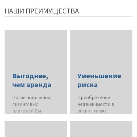
НАШИ ПРЕИМУЩЕСТВА
Выгоднее,
Уменьшение
чем аренда
риска
После погашения
Приобретение
лизинговых
недвижимости в
платежей Вы
лизинг также
становитесь
позволит Вам
собственником
застраховать
объекта.
имущество от риска