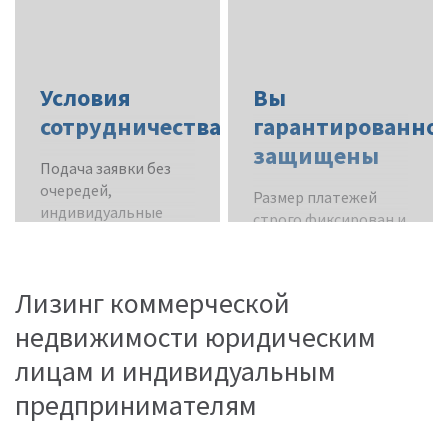
смены владельца
имущества.
Условия
Вы
сотрудничества
гарантированно
защищены
Подача заявки без
очередей,
Размер платежей
индивидуальные
строго фиксирован и
графики платежей,
не увеличивается в
оформление
течение всего срока
документов за 72
договора.
Лизинг коммерческой
часа.
недвижимости юридическим
лицам и индивидуальным
предпринимателям