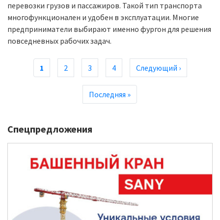
перевозки грузов и пассажиров. Такой тип транспорта
многофункционален и удобен в эксплуатации. Многие
предприниматели выбирают именно фургон для решения
повседневных рабочих задач.
Нумерация
Текущая
1
Page
2
Page
3
Page
4
Следующая
Следующий ›
страниц
страница
страница
Последняя
Последняя »
страница
Спецпредложения