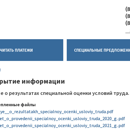
(
(
(
ЧИТАТЬ ПЛАТЕЖИ
CПЕЦИАЛЬНЫЕ ПРЕДЛОЖЕН
ка
я
гации
крытие информации
е о результатах специальной оценки условий труда.
епленные файлы
ye__o_rezultatakh_specialnoy_ocenki_usloviy_truda.pdf
et_o_provedenii_specialnoy_ocenki_usloviy_truda_2020_g..pdf
et_o_provedenii_specialnoy_ocenki_usloviy_truda_2021_g..pdf