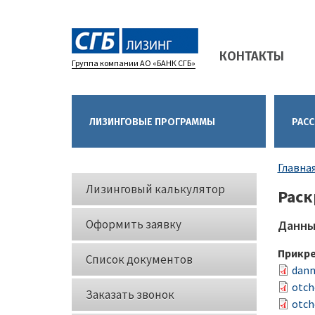
Main
КОНТАКТЫ
navigation
Группа компании АО «БАНК СГБ»
ЛИЗИНГОВЫЕ ПРОГРАММЫ
РАСС
Стро
Главна
Кнопки
нави
Лизинговый калькулятор
Рас
слева
Оформить заявку
Данны
Прикр
Список документов
dann
otch
Заказать звонок
otch