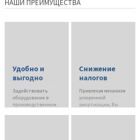
НАШИ ПРЕИМУЩЕСТВА
Удобно и
Снижение
выгодно
налогов
Задействовать
Привлекая механизм
оборудование в
ускоренной
производственном
амортизации, Вы
процессе можно уже
также экономите на
в первый день после
налогах –
погашения
официально и
первоначального
безопасно.
взноса.