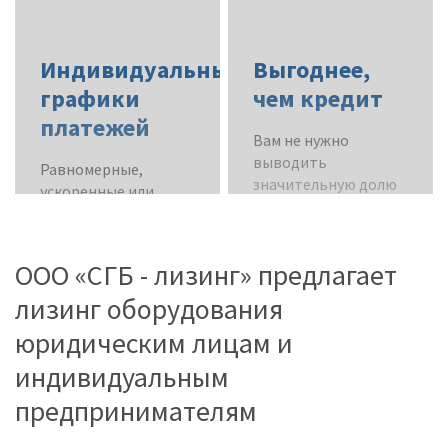
Индивидуальные
Выгоднее,
графики
чем кредит
платежей
Вам не нужно
выводить
Равномерные,
значительную долю
ускоренные или
оборотных средств,
сезонные - в
чтобы взять станки
зависимости от
в лизинг.
специфики вашего
ООО «СГБ - лизинг» предлагает
бизнеса. Мы
лизинг оборудования
учитываем не только
финансовые
юридическим лицам и
показатели, но и
ваши пожелания.
индивидуальным
предпринимателям