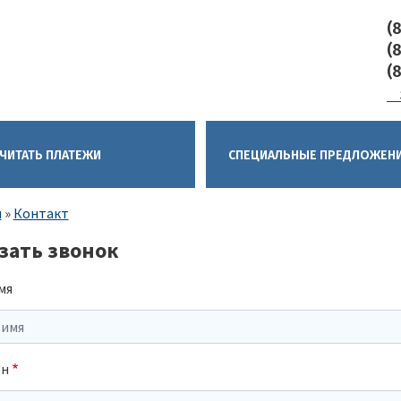
(
(
(
ЧИТАТЬ ПЛАТЕЖИ
CПЕЦИАЛЬНЫЕ ПРЕДЛОЖЕН
ка
я
Контакт
гации
зать звонок
мя
он