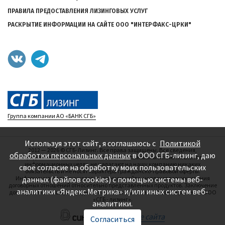
ПРАВИЛА ПРЕДОСТАВЛЕНИЯ ЛИЗИНГОВЫХ УСЛУГ
РАСКРЫТИЕ ИНФОРМАЦИИ НА САЙТЕ ООО "ИНТЕРФАКС-ЦРКИ"
Группа компании АО «БАНК СГБ»
Используя этот сайт, я соглашаюсь с
Политикой
2012 — 2026
©
СГБ-Лизинг. Все права защищены. Все сведения,
обработки персональных данных
в ООО СГБ-лизинг, даю
представленные на данном сайте, опубликованы исключительно в
информационных целях, не налагают на нашу компанию никаких
своё согласие на обработку моих пользовательских
обязательств и не носят характера гражданско-правовой оферты.
данных (файлов cookies) с помощью системы веб-
Информация, содержащаяся на данном сайте, не влечет возникновения
договорных отношений относительно представленных продуктов. Заключение
аналитики «Яндекс.Метрика» и/или иных систем веб-
договоров лизинга производится исключительно на основании решения ООО
«СГБ - лизинг».
аналитики.
—
Создание сайта
Согласиться