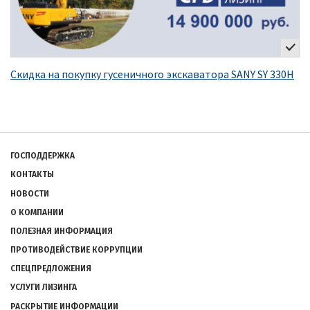
Скидка на покупку гусеничного экскаватора SANY SY 330H
Подвал
ГОСПОДДЕРЖКА
КОНТАКТЫ
НОВОСТИ
О КОМПАНИИ
ПОЛЕЗНАЯ ИНФОРМАЦИЯ
ПРОТИВОДЕЙСТВИЕ КОРРУПЦИИ
СПЕЦПРЕДЛОЖЕНИЯ
УСЛУГИ ЛИЗИНГА
РАСКРЫТИЕ ИНФОРМАЦИИ