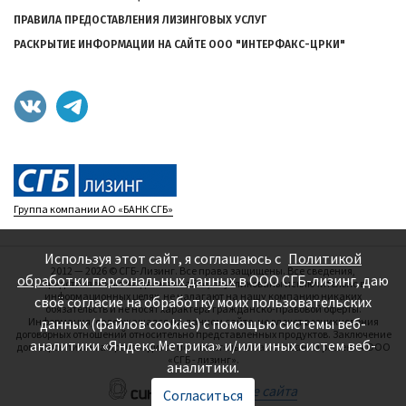
ПРАВИЛА ПРЕДОСТАВЛЕНИЯ ЛИЗИНГОВЫХ УСЛУГ
РАСКРЫТИЕ ИНФОРМАЦИИ НА САЙТЕ ООО "ИНТЕРФАКС-ЦРКИ"
Группа компании АО «БАНК СГБ»
Используя этот сайт, я соглашаюсь с
Политикой
2012 — 2026
©
СГБ-Лизинг. Все права защищены. Все сведения,
обработки персональных данных
в ООО СГБ-лизинг, даю
представленные на данном сайте, опубликованы исключительно в
информационных целях, не налагают на нашу компанию никаких
своё согласие на обработку моих пользовательских
обязательств и не носят характера гражданско-правовой оферты.
данных (файлов cookies) с помощью системы веб-
Информация, содержащаяся на данном сайте, не влечет возникновения
договорных отношений относительно представленных продуктов. Заключение
аналитики «Яндекс.Метрика» и/или иных систем веб-
договоров лизинга производится исключительно на основании решения ООО
«СГБ - лизинг».
аналитики.
—
Создание сайта
Согласиться