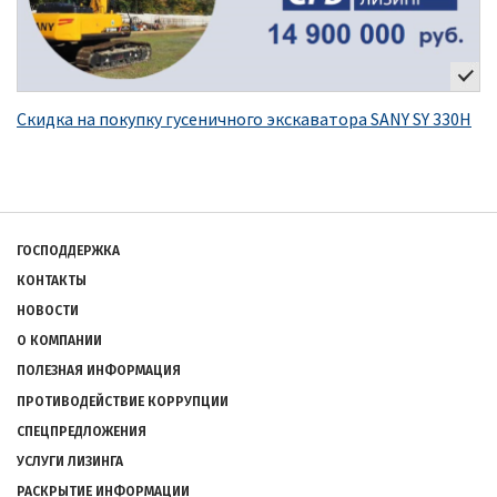
Скидка на покупку гусеничного экскаватора SANY SY 330H
Подвал
ГОСПОДДЕРЖКА
КОНТАКТЫ
НОВОСТИ
О КОМПАНИИ
ПОЛЕЗНАЯ ИНФОРМАЦИЯ
ПРОТИВОДЕЙСТВИЕ КОРРУПЦИИ
СПЕЦПРЕДЛОЖЕНИЯ
УСЛУГИ ЛИЗИНГА
РАСКРЫТИЕ ИНФОРМАЦИИ