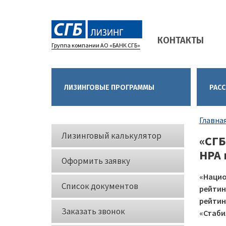
Main
КОНТАКТЫ
navigation
Группа компании АО «БАНК СГБ»
ЛИЗИНГОВЫЕ ПРОГРАММЫ
РАСС
Стро
Главна
Кнопки
нави
Лизинговый калькулятор
«СГБ
слева
НРА 
Оформить заявку
«Нацио
Список документов
рейтин
рейтин
Заказать звонок
«Стаби