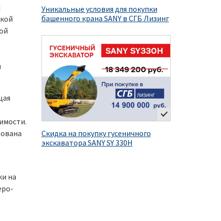
х
Уникальные условия для покупки
башенного крана SANY в СГБ Лизинг
окой
ой
ы
щая
имости.
рована
Скидка на покупку гусеничного
экскаватора SANY SY 330H
ки на
еро-