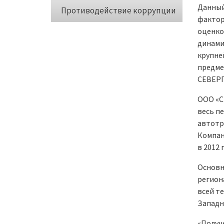
Данный
Противодействие коррупции
фактор
оценко
динами
крупне
предме
СЕВЕРГ
ООО «С
весь пе
автотр
Компан
в 2012 
Основн
регион
всей т
Западн
«Получ