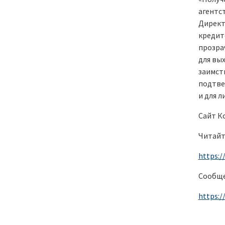
агентс
Директ
кредит
прозра
для вы
заимст
подтве
и для л
Сайт К
Читайт
https:/
Сообще
https:/