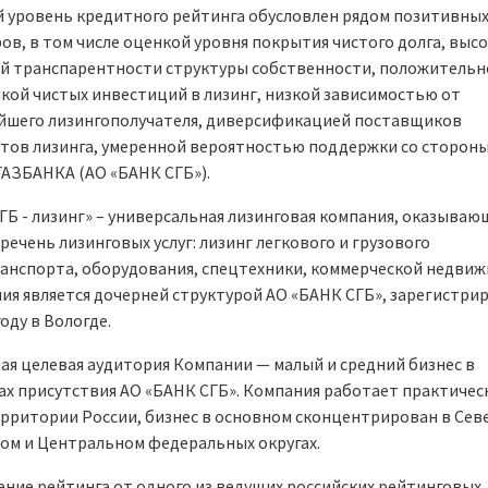
 уровень кредитного рейтинга обусловлен рядом позитивны
ов, в том числе оценкой уровня покрытия чистого долга, выс
й транспарентности структуры собственности, положительн
кой чистых инвестиций в лизинг, низкой зависимостью от
йшего лизингополучателя, диверсификацией поставщиков
тов лизинга, умеренной вероятностью поддержки со сторон
АЗБАНКА (АО «БАНК СГБ»).
ГБ - лизинг» – универсальная лизинговая компания, оказываю
речень лизинговых услуг: лизинг легкового и грузового
анспорта, оборудования, спецтехники, коммерческой недвиж
ия является дочерней структурой АО «БАНК СГБ», зарегистри
году в Вологде.
ая целевая аудитория Компании — малый и средний бизнес в
ах присутствия АО «БАНК СГБ». Компания работает практичес
ерритории России, бизнес в основном сконцентрирован в Сев
ом и Центральном федеральных округах.
ение рейтинга от одного из ведущих российских рейтинговых