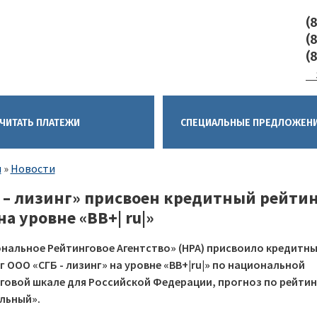
(
(
(
ЧИТАТЬ ПЛАТЕЖИ
CПЕЦИАЛЬНЫЕ ПРЕДЛОЖЕН
ка
я
Новости
гации
 – лизинг» присвоен кредитный рейтин
на уровне «ВВ+| ru|»
нальное Рейтинговое Агентство» (НРА) присвоило кредитн
г ООО «СГБ - лизинг» на уровне «ВВ+|ru|» по национальной
говой шкале для Российской Федерации, прогноз по рейтин
льный».