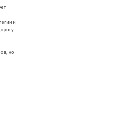
ует
тегии и
дорогу
ов, но