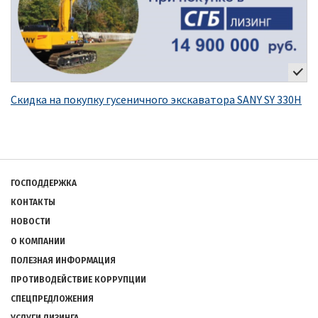
Скидка на покупку гусеничного экскаватора SANY SY 330H
Подвал
ГОСПОДДЕРЖКА
КОНТАКТЫ
НОВОСТИ
О КОМПАНИИ
ПОЛЕЗНАЯ ИНФОРМАЦИЯ
ПРОТИВОДЕЙСТВИЕ КОРРУПЦИИ
СПЕЦПРЕДЛОЖЕНИЯ