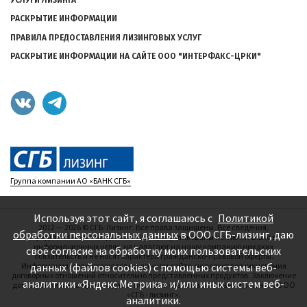
УСЛУГИ ЛИЗИНГА
РАСКРЫТИЕ ИНФОРМАЦИИ
ПРАВИЛА ПРЕДОСТАВЛЕНИЯ ЛИЗИНГОВЫХ УСЛУГ
РАСКРЫТИЕ ИНФОРМАЦИИ НА САЙТЕ ООО "ИНТЕРФАКС-ЦРКИ"
Группа компании АО «БАНК СГБ»
Используя этот сайт, я соглашаюсь с
Политикой
2012 — 2026
©
СГБ-Лизинг. Все права защищены. Все сведения,
обработки персональных данных
в ООО СГБ-лизинг, даю
представленные на данном сайте, опубликованы исключительно в
информационных целях, не налагают на нашу компанию никаких
своё согласие на обработку моих пользовательских
обязательств и не носят характера гражданско-правовой оферты.
Информация, содержащаяся на данном сайте, не влечет возникновения
данных (файлов cookies) с помощью системы веб-
договорных отношений относительно представленных продуктов. Заключение
аналитики «Яндекс.Метрика» и/или иных систем веб-
договоров лизинга производится исключительно на основании решения ООО
«СГБ - лизинг».
аналитики.