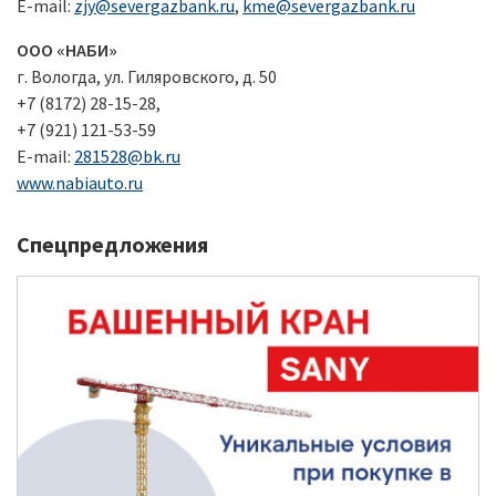
E-mail:
zjy@severgazbank.ru
,
kme@severgazbank.ru
ООО «НАБИ»
г. Вологда, ул. Гиляровского, д. 50
+7 (8172) 28-15-28,
+7 (921) 121-53-59
E-mail:
281528@bk.ru
www.nabiauto.ru
Спецпредложения