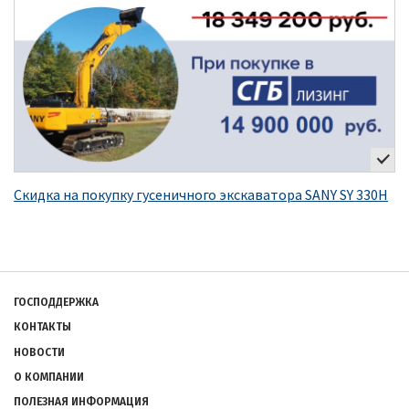
Скидка на покупку гусеничного экскаватора SANY SY 330H
Подвал
ГОСПОДДЕРЖКА
КОНТАКТЫ
НОВОСТИ
О КОМПАНИИ
ПОЛЕЗНАЯ ИНФОРМАЦИЯ