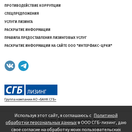
ПРОТИВОДЕЙСТВИЕ КОРРУПЦИИ
СПЕЦПРЕДЛОЖЕНИЯ
УСЛУГИ ЛИЗИНГА
РАСКРЫТИЕ ИНФОРМАЦИИ
ПРАВИЛА ПРЕДОСТАВЛЕНИЯ ЛИЗИНГОВЫХ УСЛУГ
РАСКРЫТИЕ ИНФОРМАЦИИ НА САЙТЕ ООО "ИНТЕРФАКС-ЦРКИ"
Группа компании АО «БАНК СГБ»
Используя этот сайт, я соглашаюсь с
Политикой
2012 — 2026
©
СГБ-Лизинг. Все права защищены. Все сведения,
обработки персональных данных
в ООО СГБ-лизинг, даю
представленные на данном сайте, опубликованы исключительно в
информационных целях, не налагают на нашу компанию никаких
своё согласие на обработку моих пользовательских
обязательств и не носят характера гражданско-правовой оферты.