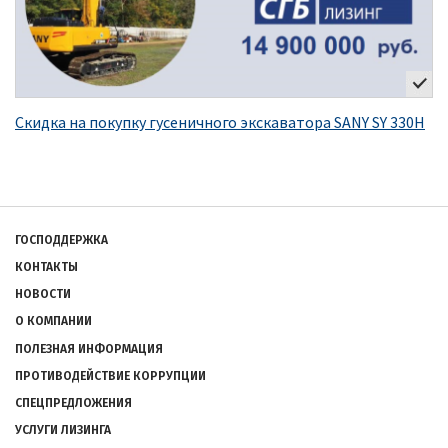
Скидка на покупку гусеничного экскаватора SANY SY 330H
Подвал
ГОСПОДДЕРЖКА
КОНТАКТЫ
НОВОСТИ
О КОМПАНИИ
ПОЛЕЗНАЯ ИНФОРМАЦИЯ
ПРОТИВОДЕЙСТВИЕ КОРРУПЦИИ
СПЕЦПРЕДЛОЖЕНИЯ
УСЛУГИ ЛИЗИНГА