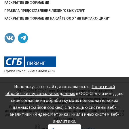
РАСКРЫТИЕ ИНФОРМАЦИИ
ПРАВИЛА ПРЕДОСТАВЛЕНИЯ ЛИЗИНГОВЫХ УСЛУГ
РАСКРЫТИЕ ИНФОРМАЦИИ НА САЙТЕ ООО "ИНТЕРФАКС-ЦРКИ"
Группа компании АО «БАНК СГБ»
Используя этот сайт, я соглашаюсь с
Политикой
2012 — 2026
©
СГБ-Лизинг. Все права защищены. Все сведения,
обработки персональных данных
в ООО СГБ-лизинг, даю
представленные на данном сайте, опубликованы исключительно в
информационных целях, не налагают на нашу компанию никаких
своё согласие на обработку моих пользовательских
обязательств и не носят характера гражданско-правовой оферты.
Информация, содержащаяся на данном сайте, не влечет возникновения
данных (файлов cookies) с помощью системы веб-
договорных отношений относительно представленных продуктов. Заключение
аналитики «Яндекс.Метрика» и/или иных систем веб-
договоров лизинга производится исключительно на основании решения ООО
«СГБ - лизинг».
аналитики.
—
Создание сайта