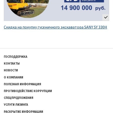
Скидка на покупку гусеничного экскаватора SANY SY 330H
Подвал
ГОСПОДДЕРЖКА
КОНТАКТЫ
НОВОСТИ
О КОМПАНИИ
ПОЛЕЗНАЯ ИНФОРМАЦИЯ
ПРОТИВОДЕЙСТВИЕ КОРРУПЦИИ
СПЕЦПРЕДЛОЖЕНИЯ
УСЛУГИ ЛИЗИНГА
РАСКРЫТИЕ ИНФОРМАЦИИ