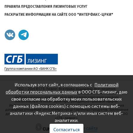
ПРАВИЛА ПРЕДОСТАВЛЕНИЯ ЛИЗИНГОВЫХ УСЛУГ
РАСКРЫТИЕ ИНФОРМАЦИИ НА САЙТЕ ООО "ИНТЕРФАКС-ЦРКИ"
Группа компании АО «БАНК СГБ»
Используя этот сайт, я соглашаюсь с
Политикой
2012 — 2026
©
СГБ-Лизинг. Все права защищены. Все сведения,
обработки персональных данных
в ООО СГБ-лизинг, даю
представленные на данном сайте, опубликованы исключительно в
информационных целях, не налагают на нашу компанию никаких
своё согласие на обработку моих пользовательских
обязательств и не носят характера гражданско-правовой оферты.
Информация, содержащаяся на данном сайте, не влечет возникновения
данных (файлов cookies) с помощью системы веб-
договорных отношений относительно представленных продуктов. Заключение
аналитики «Яндекс.Метрика» и/или иных систем веб-
договоров лизинга производится исключительно на основании решения ООО
«СГБ - лизинг».
аналитики.
—
Создание сайта
Согласиться