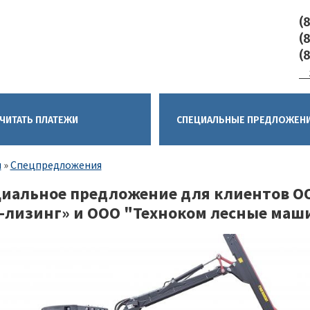
(
(
(
ЧИТАТЬ ПЛАТЕЖИ
CПЕЦИАЛЬНЫЕ ПРЕДЛОЖЕН
ка
я
Спецпредложения
гации
иальное предложение для клиентов О
-лизинг» и ООО "Техноком лесные ма