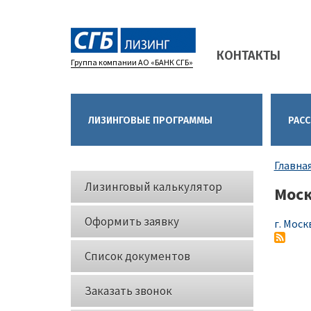
Main
КОНТАКТЫ
navigation
Группа компании АО «БАНК СГБ»
ЛИЗИНГОВЫЕ ПРОГРАММЫ
РАСС
Стро
Главна
Кнопки
нави
Лизинговый калькулятор
Мос
слева
Оформить заявку
г. Моск
Список документов
Заказать звонок